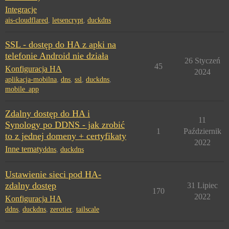
Integracje
ais-cloudflared
,
letsencrypt
,
duckdns
SSL - dostęp do HA z apki na
telefonie Android nie działa
26 Styczeń
45
Konfiguracja HA
2024
aplikacja-mobilna
,
dns
,
ssl
,
duckdns
,
mobile_app
Zdalny dostęp do HA i
11
Synology po DDNS - jak zrobić
1
Październik
to z jednej domeny + certyfikaty
2022
Inne tematy
ddns
,
duckdns
Ustawienie sieci pod HA-
zdalny dostęp
31 Lipiec
170
2022
Konfiguracja HA
ddns
,
duckdns
,
zerotier
,
tailscale